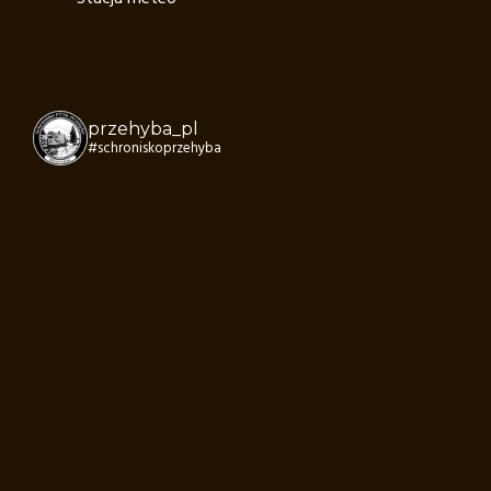
przehyba_pl
#schroniskoprzehyba