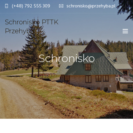
(+48) 792 555 309
schronisko@przehyba.pl
Schronisko PTTK
Przehyba
Schronisko
OFERTA
REZERWACJE ONLINE
SCHRONISKO
GALERIA
DLA TURYSTY