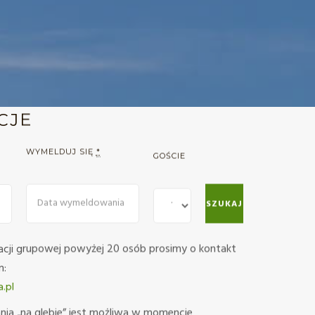
CJE
WYMELDUJ SIĘ
*
GOŚCIE
cji grupowej powyżej 20 osób prosimy o kontakt
m:
.pl
nia „na glebie” jest możliwa w momencie