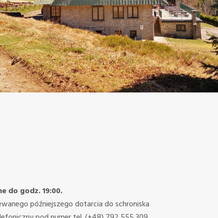
e do godz. 19:00.
wanego późniejszego dotarcia do schroniska
lefoniczny pod numer tel. (+48) 792 555 309