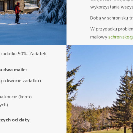
wykorzystania wszys
Doba w schronisku tr
W przypadku problem
mailowy
schronisko@
a zadatku 50%. Zadatek
a dwa maile:
ą o kwocie zadatku i
na koncie (konto
ych).
czych od daty