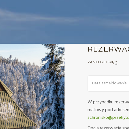
REZERWA
ZAMELDUJ SIĘ
*
W przypadku rezerwa
mailowy pod adrese
schronisko@przehyba
Opcja rezerwacja spa