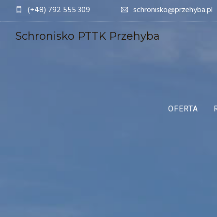
(+48) 792 555 309
schronisko@przehyba.pl
Schronisko PTTK Przehyba
OFERTA