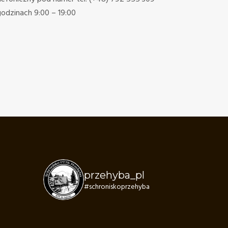
odzinach 9:00 – 19:00
przehyba_pl
#schroniskoprzehyba