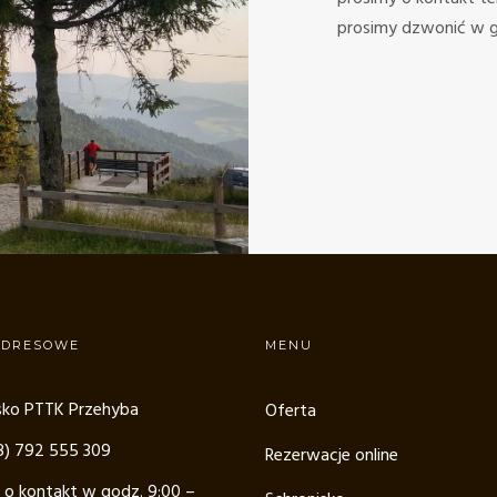
prosimy dzwonić w g
ADRESOWE
MENU
sko PTTK Przehyba
Oferta
48) 792 555 309
Rezerwacje online
 o kontakt w godz. 9:00 –