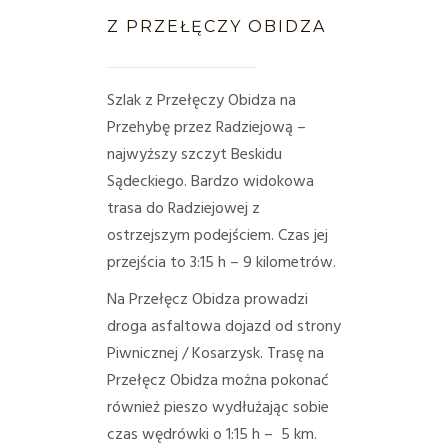
HISTORIA
Z PRZEŁĘCZY OBIDZA
KONTAKT
Szlak z Przełęczy Obidza na
METEO
Przehybę przez Radziejową –
najwyższy szczyt Beskidu
Sądeckiego. Bardzo widokowa
trasa do Radziejowej z
ostrzejszym podejściem. Czas jej
przejścia to 3:15 h – 9 kilometrów.
Na Przełęcz Obidza prowadzi
droga asfaltowa dojazd od strony
Piwnicznej / Kosarzysk. Trasę na
Przełęcz Obidza można pokonać
również pieszo wydłużając sobie
czas wędrówki o 1:15 h – 5 km.