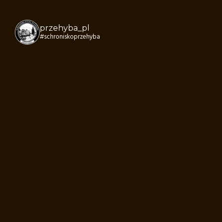
przehyba_pl
#schroniskoprzehyba