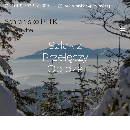
(+48) 792 555 309
schronisko@przehyba.pl
Schronisko PTTK
Przehyba
Szlak z
Przełęczy
OFERTA
Obidza
REZERWACJE ONLINE
SCHRONISKO
GALERIA
DLA TURYSTY