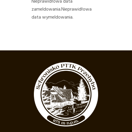
Nieprawidłowa data
HISTORIA
zameldowania.
Nieprawidłowa
data wymeldowania.
KONTAKT
METEO