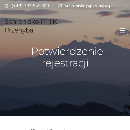
(+48) 792 555 309
schronisko@przehyba.pl
Schronisko PTTK
Przehyba
Potwierdzenie
OFERTA
rejestracji
REZERWACJE ONLINE
SCHRONISKO
GALERIA
DLA TURYSTY