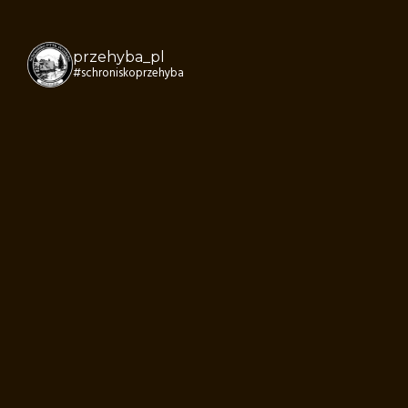
przehyba_pl
#schroniskoprzehyba